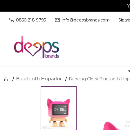
Y
0850 218 9795
info@deepsbrands.com
Sipari
B
Bluetooth Hoparlör
Dancing Clock Bluetooth Hopa