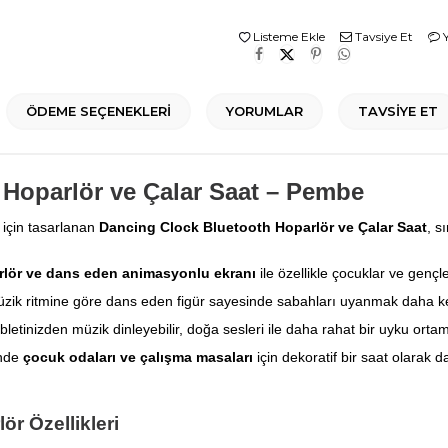
Listeme Ekle
Tavsiye Et
Y
ÖDEME SEÇENEKLERI
YORUMLAR
TAVSIYE ET
Hoparlör ve Çalar Saat – Pembe
 için tasarlanan
Dancing Clock Bluetooth Hoparlör ve Çalar Saat
, s
arlör ve dans eden animasyonlu ekranı
ile özellikle çocuklar ve gençl
ik ritmine göre dans eden figür sayesinde sabahları uyanmak daha keyif
etinizden müzik dinleyebilir, doğa sesleri ile daha rahat bir uyku ortamı 
inde
çocuk odaları ve çalışma masaları
için dekoratif bir saat olarak da 
r Özellikleri