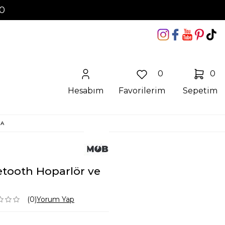
10
0
0
Hesabım
Favorilerim
Sepetim
MA
etooth Hoparlör ve
(0)
Yorum Yap