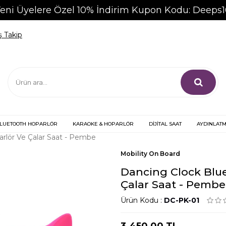
eni Üyelere Özel 10% İndirim Kupon Kodu: Deeps
ş Takip
LUETOOTH HOPARLÖR
KARAOKE & HOPARLÖR
DİJİTAL SAAT
AYDINLAT
rlör Ve Çalar Saat - Pembe
Mobility On Board
Dancing Clock Blu
Çalar Saat - Pembe
Ürün Kodu :
DC-PK-01
3.450,00 TL