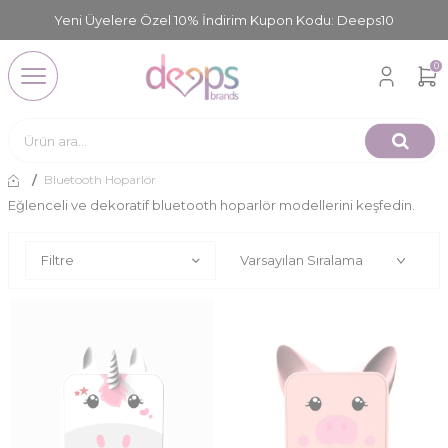
Yeni Üyelere Özel 10% İndirim Kupon Kodu: Deeps10
0
Bluetooth Hoparlör
Eğlenceli ve dekoratif bluetooth hoparlör modellerini keşfedin.
Filtre