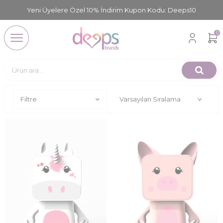
Yeni Üyelere Özel 10% İndirim Kupon Kodu: Deeps10
0
Filtre