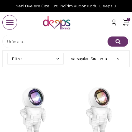
Yeni Üyelere Özel 10% İndirim Kupon Kodu: Deeps10
0
Filtre