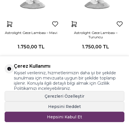
Astrolight Gece Lambası – Mavi
Astrolight Gece Lambası –
Turuncu
1.750,00 TL
1.750,00 TL
Toplam
2
ürün bulunmaktadır.
Çerez Kullanımı
Kişisel verileriniz, hizmetlerimizin daha iyi bir şekilde
T
-Soft
E-Ticaret
Sistemleriyle Hazırlanmıştır.
sunulması için mevzuata uygun bir şekilde toplanıp
işlenir. Konuyla ilgili detaylı bilgi almak için Gizlilik
Politikamızı inceleyebilirsiniz.
Çerezleri Özelleştir
Hepsini Reddet
Hepsini Kabul Et